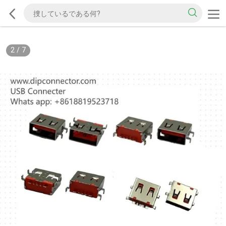
2
/
7