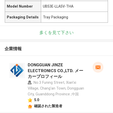
Model Number
UB53E-LLA5V-THA
Packaging Details
Tray Packaging
多くを見て下さい
企業情報
DONGGUAN JINZE
ELECTRONICS CO.,LTD. メー
カープロフィール
No.3 Funing Street, Xian'xi
Village, Chang'an Town, Dongguan
City, Guanddong Province ,中国
5.0
確認された製造者