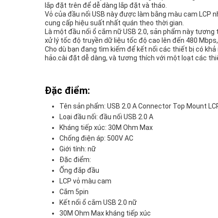
lắp đặt trên để dễ dàng lắp đặt và tháo.
Vỏ của đầu nối USB này được làm bằng màu cam LCP nhiệ
cung cấp hiệu suất nhất quán theo thời gian.
Là một đầu nối ổ cắm nữ USB 2.0, sản phẩm này tương th
xử lý tốc độ truyền dữ liệu tốc độ cao lên đến 480 Mbp
Cho dù bạn đang tìm kiếm để kết nối các thiết bị có kh
hảo.cài đặt dễ dàng, và tương thích với một loạt các thi
Đặc điểm:
Tên sản phẩm: USB 2.0 A Connector Top Mount LC
Loại đầu nối: đầu nối USB 2.0 A
Kháng tiếp xúc: 30M Ohm Max
Chống điện áp: 500V AC
Giới tính: nữ
Đặc điểm:
Ống đắp đầu
LCP vỏ màu cam
Cắm 5pin
Kết nối ổ cắm USB 2.0 nữ
30M Ohm Max kháng tiếp xúc