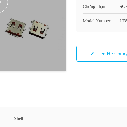
Chứng nhận
SG
Model Number
UB
Liên Hệ Chúng
Shell: