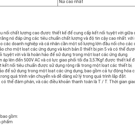
Núi cao nhất
nối chất lượng cao được thiết kế để cung cấp kết nối tuyệt vời giữa 
ng nó đáp ứng các tiêu chuẩn chất lượng và độ tin cậy cao nhất. với 
o các doanh nghiệp và cá nhân cần một số lượng lớn đầu nối cho các 
cho một loạt các ứng dụng và kịch bản.0 thiết bị pin 5 và có thể đượ
i tuyệt vời và là hoàn hảo để sử dụng trong một loạt các ứng dụng.
n áp lên đến 500V AC và có lực giao phối tối đa 3,57Kgf.được thiết kế 
t kết nối tiêu chuẩn được sử dụng rộng rãi trong một loạt các thiết bị.
để sử dụng trong một loạt các ứng dụng, bao gồm cả tự động hóa công 
ong quá trình vận chuyển và dễ dàng xử lý trong quá trình lắp đặt.
 thể đàm phán, và các điều khoản thanh toán là T / T. Thời gian giao 
 bao gồm:
ản phẩm