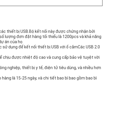
các thiết bị USB.Bộ kết nối này được chứng nhận bởi
số lượng đơn đặt hàng tối thiểu là 1200pcs và khả năng
dự án của họ.
c sử dụng để kết nối thiết bị USB với ổ cắmCác USB 2.0
để chịu được nhiệt độ cao và cung cấp bảo vệ tuyệt vời
nghiệp, thiết bị y tế, điện tử tiêu dùng, và nhiều hơn
hàng là 15-25 ngày, và chi tiết bao bì bao gồm bao bì