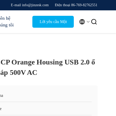
E-mail info@jinzesk.com
Điện thoại 86-769-82762551
iên hệ


Lời yêu cầu Một
húng tôi
câu trích dẫn
LCP Orange Housing USB 2.0 ổ
 áp 500V AC
na
e