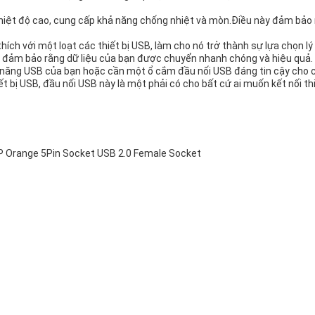
t độ cao, cung cấp khả năng chống nhiệt và mòn.Điều này đảm bảo rằn
ích với một loạt các thiết bị USB, làm cho nó trở thành sự lựa chọn 
s, đảm bảo rằng dữ liệu của bạn được chuyển nhanh chóng và hiệu quả.
ả năng USB của bạn hoặc cần một ổ cắm đầu nối USB đáng tin cậy cho c
ết bị USB, đầu nối USB này là một phải có cho bất cứ ai muốn kết nối thi
P Orange 5Pin Socket USB 2.0 Female Socket