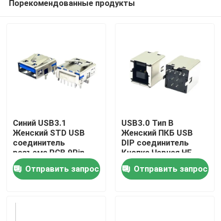
Порекомендованные продукты
Синий USB3.1
USB3.0 Тип B
Женский STD USB
Женский ПКБ USB
соединитель
DIP соединитель
разъема PCB 9Pin
Кнопка Черная HF
Дом
180 градусов Форма
Отправить запрос
Отправить запрос
T
Продукты
О нас