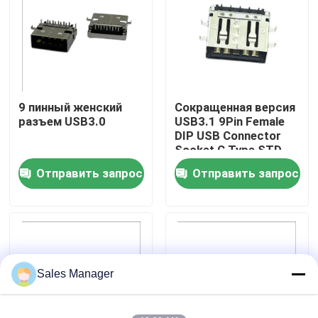
Путешествие фабрики
Проверка качества
9 пинный женский
Сокращенная версия
разъем USB3.0
USB3.1 9Pin Female
Контакт США
DIP USB Connector
Socket C Type STD
Отправить запрос
Отправить запрос
Спросите цитату
DIP-разъем USB
Разъем USB-разъема
Sales Manager
Разъемы USB типа C