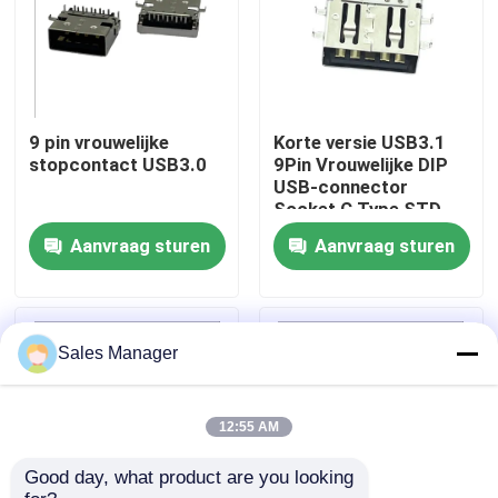
Producten
DIP USB-connector
9 pin vrouwelijke
Korte versie USB3.1
stopcontact USB3.0
9Pin Vrouwelijke DIP
USB-connector
USB-aansluiting
Socket C Type STD
Aanvraag sturen
Aanvraag sturen
USB Type C-connectoren
DP-aansluiting
Sales Manager
Micro HDMI-aansluiting
12:55 AM
Good day, what product are you looking 
RJ45 vrouwelijke connectoraansluiting