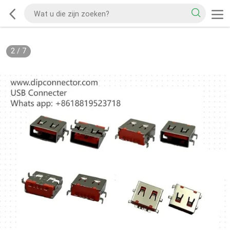
2
/
7