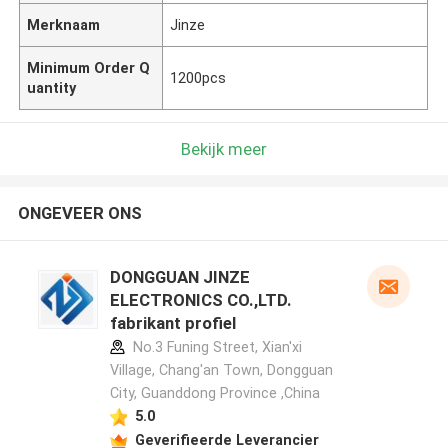
Merknaam
Jinze
Minimum Order Q
1200pcs
uantity
Bekijk meer
ONGEVEER ONS
DONGGUAN JINZE
ELECTRONICS CO.,LTD.
fabrikant profiel
No.3 Funing Street, Xian'xi
Village, Chang'an Town, Dongguan
City, Guanddong Province ,China
5.0
Geverifieerde Leverancier