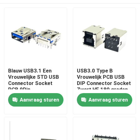
Blauw USB3.1 Een
USB3.0 Type B
Vrouwelijke STD USB
Vrouwelijk PCB USB
Connector Socket
DIP Connector Socket
PCB 9Pin
Zwart HF 180 graden
T-vorm
Thuis
Aanvraag sturen
Aanvraag sturen
Over ons
Contacten