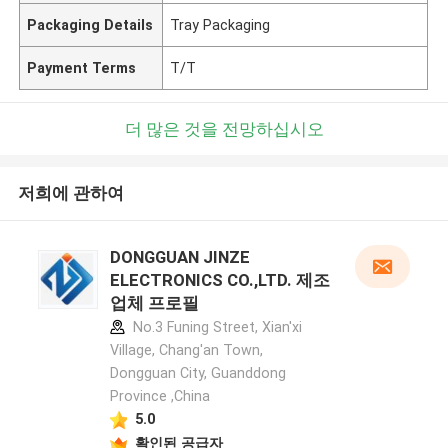
Packaging Details
Tray Packaging
Payment Terms
T/T
더 많은 것을 전망하십시오
저희에 관하여
DONGGUAN JINZE
ELECTRONICS CO.,LTD. 제조
업체 프로필
No.3 Funing Street, Xian'xi
Village, Chang'an Town,
Dongguan City, Guanddong
Province ,China
5.0
확인된 공급자