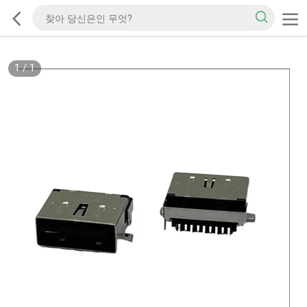
1
/
1