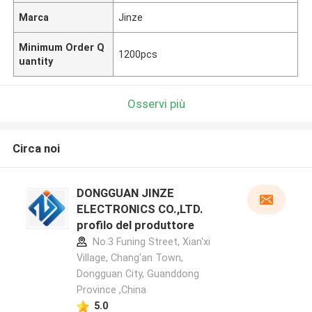
Marca
Jinze
Minimum Order Q
1200pcs
uantity
Osservi più
Circa noi
DONGGUAN JINZE
ELECTRONICS CO.,LTD.
profilo del produttore
No.3 Funing Street, Xian'xi
Village, Chang'an Town,
Dongguan City, Guanddong
Province ,China
5.0