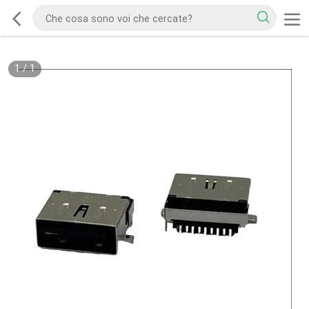
1
/
1