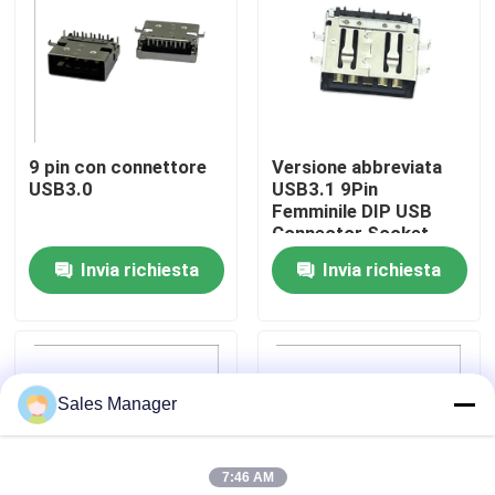
Giro della fabbrica
Controllo di qualità
9 pin con connettore
Versione abbreviata
USB3.0
USB3.1 9Pin
Contatto Stati Uniti
Femminile DIP USB
Connector Socket
Tipo C STD
Invia richiesta
Invia richiesta
Richieda una citazione
Connettore DIP USB
Sales Manager
Connettore presa USB
7:46 AM
Connettori USB di tipo C