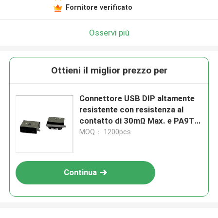
Fornitore verificato
Osservi più
Ottieni il miglior prezzo per
Connettore USB DIP altamente
resistente con resistenza al
contatto di 30mΩ Max. e PA9T
HF
MOQ： 1200pcs
Continua