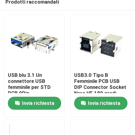
Prodotti raccomandati
USB blu 3.1 Un
USB3.0 Tipo B
connettore USB
Femminile PCB USB
femminile per STD
DIP Connector Socket
PCB 9Pin
Nero HF 180 gradi
Casa
Forma T
Invia richiesta
Invia richiesta
Prodotti
Circa noi