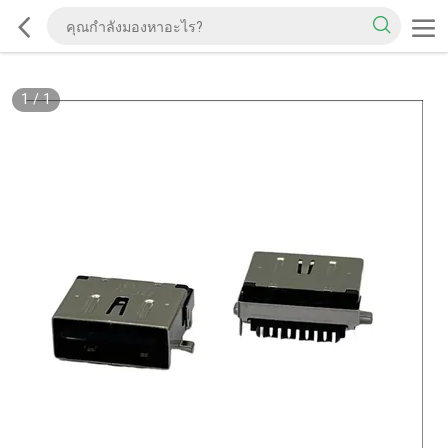
1
/
1