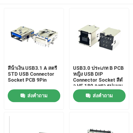
สีน้ําเงิน USB3.1 A สตรี
USB3.0 ประเภท B PCB
STD USB Connector
หญิง USB DIP
Socket PCB 9Pin
Connector Socket สีดํ
า HF 180 องศา รูปแบบ
T
บ้าน
ส่งคำถาม
ส่งคำถาม
สินค้า
เกี่ยวกับเรา