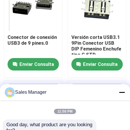
Productos
Conector DIP USB
Conector de conexión
Versión corta USB3.1
USB3 de 9 pines.0
9Pin Conector USB
DIP Femenino Enchufe
Conector de enchufe USB
tipo C STD
Enviar Consulta
Enviar Consulta
Conectores USB tipo C
Conector hembra DP
Sales Manager
Zócalo Micro HDMI
11:50 PM
Good day, what product are you looking 
Toma de conector hembra RJ45