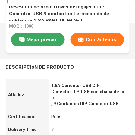
Revestido de oro a través del agujero DIP
Conector USB 9 contactos Terminación de
soldadura 1.8A PA9T UL 94 V-0
MOQ：1000
Mejor precio
Contáctenos
DESCRIPCIóN DE PRODUCTO
1.8A Conector USB DIP
,
Conector DIP USB con chapa de or
Alta luz:
o
,
9 Contactos DIP Conector USB
Certificación
Rohs
Delivery Time
7