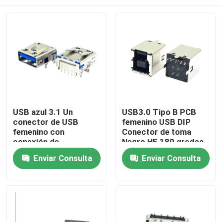
USB azul 3.1 Un
USB3.0 Tipo B PCB
conector de USB
femenino USB DIP
femenino con
Conector de toma
conexión de
Negro HF 180 grados
transmisión sexual
Forma de T
Inicio
Enviar Consulta
Enviar Consulta
PCB 9 pin
Sobre nosotros
Contactos