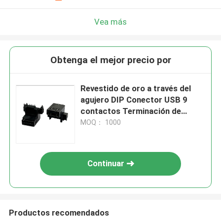
Vea más
Obtenga el mejor precio por
Revestido de oro a través del
agujero DIP Conector USB 9
contactos Terminación de
soldadura 1.8A PA9T UL 94 V-0
MOQ： 1000
Continuar
Productos recomendados