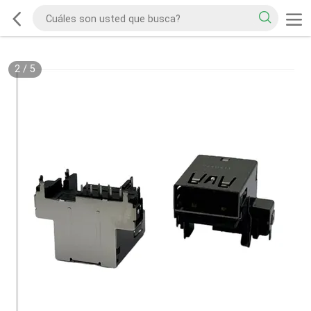
2
/
5