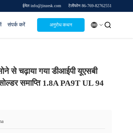
ईमेल info@jinzesk.com
टेलीफोन 86-769-82762551


ं
संपर्क करें
अनुरोध कथन
 सोने से चढ़ाया गया डीआईपी यूएसबी
क सोल्डर समाप्ति 1.8A PA9T UL 94
na