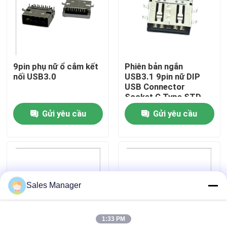
Tham quan nhà máy
Kiểm soát chất lượng
9pin phụ nữ ổ cắm kết
Phiên bản ngắn
nối USB3.0
USB3.1 9pin nữ DIP
USB Connector
Liên hệ chúng tôi
Socket C Type STD
Gửi yêu cầu
Gửi yêu cầu
Yêu cầu báo giá
Đầu nối USB NHÚNG
Sales Manager
Đầu nối ổ cắm USB
1:33 PM
Đầu nối USB Loại C