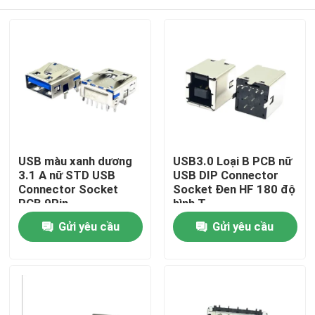
USB màu xanh dương
USB3.0 Loại B PCB nữ
3.1 A nữ STD USB
USB DIP Connector
Connector Socket
Socket Đen HF 180 độ
PCB 9Pin
hình T
Trang chủ
Gửi yêu cầu
Gửi yêu cầu
Sản phẩm
Về chúng tôi