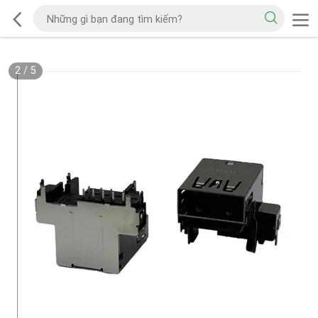
2
/
5