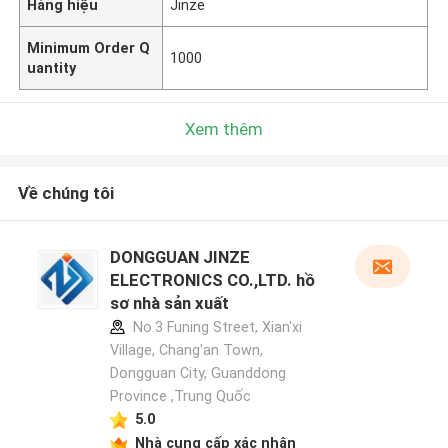
Hàng hiệu
Jinze
Minimum Order Q
1000
uantity
Xem thêm
Về chúng tôi
DONGGUAN JINZE
ELECTRONICS CO.,LTD. hồ
sơ nhà sản xuất
No.3 Funing Street, Xian'xi
Village, Chang'an Town,
Dongguan City, Guanddong
Province ,Trung Quốc
5.0
Nhà cung cấp xác nhận