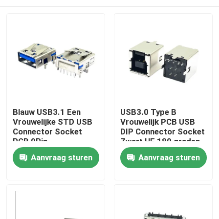
Blauw USB3.1 Een
USB3.0 Type B
Vrouwelijke STD USB
Vrouwelijk PCB USB
Connector Socket
DIP Connector Socket
PCB 9Pin
Zwart HF 180 graden
T-vorm
Huis
Aanvraag sturen
Aanvraag sturen
Producten
Ongeveer ons