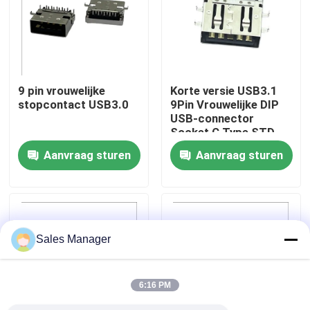
Fabrieksreis
Kwaliteitscontrole
9 pin vrouwelijke
Korte versie USB3.1
stopcontact USB3.0
9Pin Vrouwelijke DIP
USB-connector
Contact de V.S.
Socket C Type STD
Aanvraag sturen
Aanvraag sturen
Verzoek om een Citaat
DIP USB-connector
Sales Manager
USB-aansluiting
6:16 PM
USB Type C-connectoren