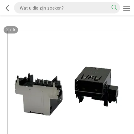
2
/
5