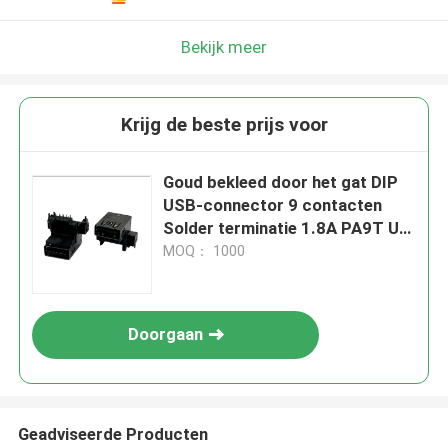
Bekijk meer
Krijg de beste prijs voor
Goud bekleed door het gat DIP
USB-connector 9 contacten
Solder terminatie 1.8A PA9T UL
94 V-0
MOQ： 1000
Doorgaan
Geadviseerde Producten