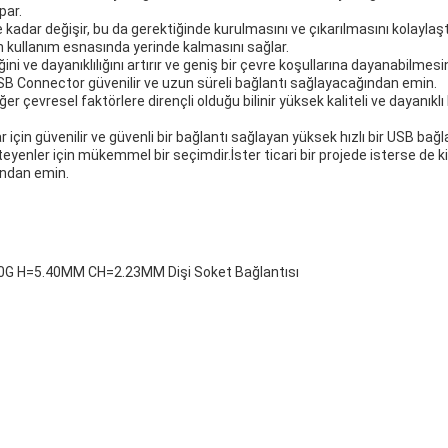
par.
dar değişir, bu da gerektiğinde kurulmasını ve çıkarılmasını kolaylaştırır
nın kullanım esnasında yerinde kalmasını sağlar.
liğini ve dayanıklılığını artırır ve geniş bir çevre koşullarına dayanabilm
USB Connector güvenilir ve uzun süreli bağlantı sağlayacağından emin.
r çevresel faktörlere dirençli olduğu bilinir yüksek kaliteli ve dayanıkl
çin güvenilir ve güvenli bir bağlantı sağlayan yüksek hızlı bir USB bağla
steyenler için mükemmel bir seçimdir.İster ticari bir projede isterse de 
ğından emin.
10G H=5.40MM CH=2.23MM Dişi Soket Bağlantısı