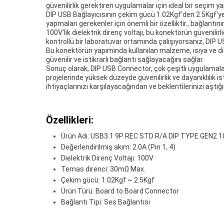
güvenilirlik gerektiren uygulamalar için ideal bir seçim ya
DIP USB Bağlayıcısının çekim gücü 1.02Kgf'den 2.5Kgf'ye ka
yapmaları gerekenler için önemli bir özelliktir., bağlantı
100V'lik dielektrik direnç voltajı, bu konektörün güvenilir
kontrollü bir laboratuvar ortamında çalışıyorsanız, DIP 
Bu konektörün yapımında kullanılan malzeme, ısıya ve diğe
güvenilir ve istikrarlı bağlantı sağlayacağını sağlar.
Sonuç olarak, DIP USB Connector, çok çeşitli uygulamalar i
projelerinde yüksek düzeyde güvenilirlik ve dayanıklılık i
ihtiyaçlarınızı karşılayacağından ve beklentilerinizi aştı
Özellikleri:
Ürün Adı: USB3.1 9P REC STD R/A DIP TYPE GEN2 
Değerlendirilmiş akım: 2.0A (Pin 1, 4)
Dielektrik Direnç Voltajı: 100V
Temas direnci: 30mΩ Max.
Çekim gücü: 1.02Kgf ~ 2.5Kgf
Ürün Türü: Board to Board Connector
Bağlantı Tipi: Ses Bağlantısı