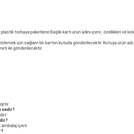
lastik torbaya paketlenir.Başlık kartı ürün adını içerir., özellikleri ve k
 önlemek için sağlam bir karton kutuda gönderilecektir. Kutuya ürün adı,
eti ile gönderilecektir..
ptir.
ı nedir?
adet.
rdir?
 ambalaj içerir.
r?