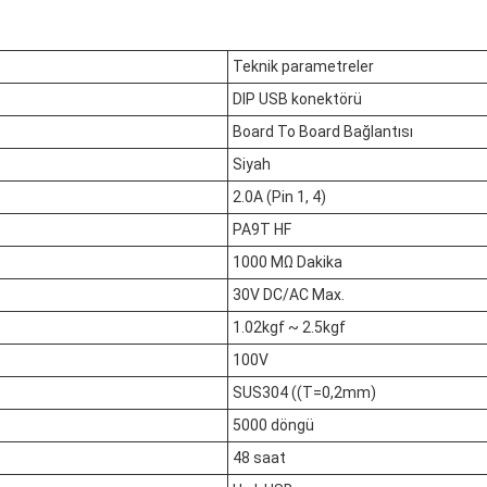
Teknik parametreler
DIP USB konektörü
Board To Board Bağlantısı
Siyah
2.0A (Pin 1, 4)
PA9T HF
1000 MΩ Dakika
30V DC/AC Max.
1.02kgf ~ 2.5kgf
100V
SUS304 ((T=0,2mm)
5000 döngü
48 saat