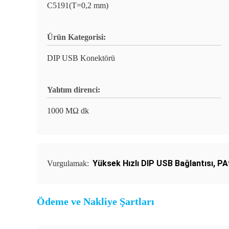
C5191(T=0,2 mm)
Ürün Kategorisi:
DIP USB Konektörü
Yalıtım direnci:
1000 MΩ dk
Yüksek Hızlı DIP USB Bağlantısı
,
PA
Vurgulamak:
Ödeme ve Nakliye Şartları