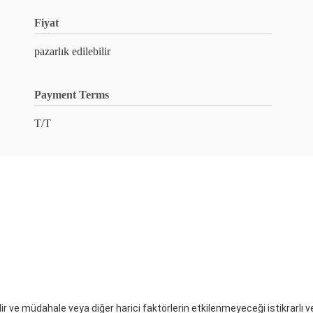
Fiyat
pazarlık edilebilir
Payment Terms
T/T
ir ve müdahale veya diğer harici faktörlerin etkilenmeyeceği istikrarlı v