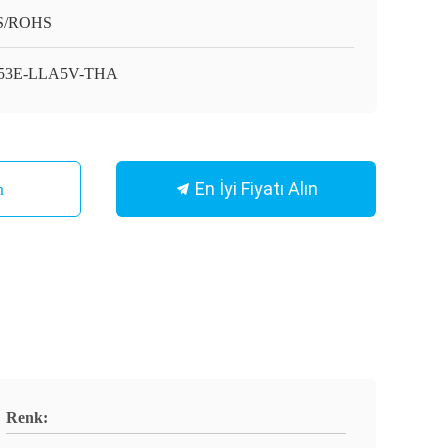
S/ROHS
53E-LLA5V-THA
En İyi Fiyatı Alın
n
Renk: