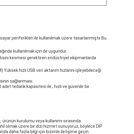
gisayar periferikleri ile kullanılmak üzere tasarlanmıştır.Bu
oniğinde kullanılmak için de uygundur.
antısını kesmesi gerektiren endüstriyel ekipmanlarda
.4) Yüksek hızlı USB veri aktarım hızlarını işleyebileceği
tesinin sağlanması.
 tedarik kapasitesi ile., hızlı ve güvenilir bir
z, ürünün kurulumu veya kullanımı sırasında
dahil olmak üzere bir dizi hizmet sunuyoruz, böylece DIP
 daha fazla bilgi için bizimle iletişime geçin.