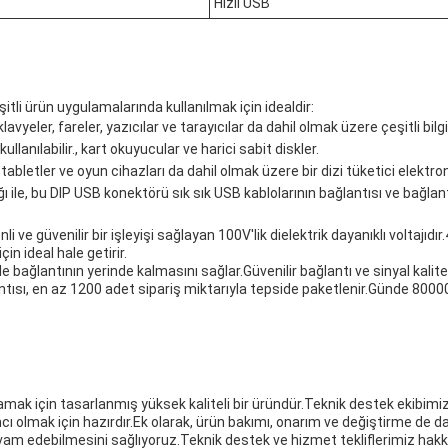
Hızlı USB
itli ürün uygulamalarında kullanılmak için idealdir:
lavyeler, fareler, yazıcılar ve tarayıcılar da dahil olmak üzere çeşitli bil
ullanılabilir., kart okuyucular ve harici sabit diskler.
, tabletler ve oyun cihazları da dahil olmak üzere bir dizi tüketici elektr
ı ile, bu DIP USB konektörü sık sık USB kablolarının bağlantısı ve bağl
ve güvenilir bir işleyişi sağlayan 100V'lik dielektrik dayanıklı voltajıdır
in ideal hale getirir.
le bağlantının yerinde kalmasını sağlar.Güvenilir bağlantı ve sinyal kali
 en az 1200 adet sipariş miktarıyla tepside paketlenir.Günde 80000 adet
mak için tasarlanmış yüksek kaliteli bir üründür.Teknik destek ekibimi
ımcı olmak için hazırdır.Ek olarak, ürün bakımı, onarım ve değiştirme de 
edebilmesini sağlıyoruz.Teknik destek ve hizmet tekliflerimiz hakkında