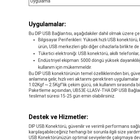
Uygulama
Uygulamalar:
Bu DIP USB Bağlantısı, aşağıdakiler dahil olmak üzere çeş
Bilgisayar Periferikleri: Yüksek hızlı USB konektörü, k
ürün, USB merkezleri gibi diğer cihazlarla birlikte de k
Tüketici elektroniği: USB konektörü, akıllı telefonlar
Endüstriyel ekipman: 5000 döngü yüksek dayanıklılığ
kullanım için mükemmeldir.
Bu DIP USB konektörünün temel özelliklerinden biri, güvenli 
anlamına gelir, hızlı veri aktarımı gerektiren uygulamalar iç
1.02Kgf ~ 2.5Kgf'lik çekim gücü, sık kullanım sırasında bi
Paketleme açısından, UB53E-LLA5V-THA DIP USB Bağlantısı,
teslimat süresi 15-25 gün emin olabilirsiniz.
Destek ve Hizmetler:
DIP USB Konektörü, güvenilir ve verimli performans sağla
karşılaşabileceğiniz herhangi bir sorunla ilgili size yard
USB Konektörünüzün optimal seviyelerde çalışmaya devam 