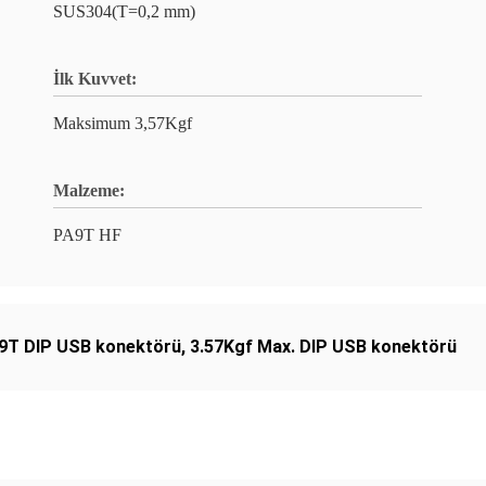
SUS304(T=0,2 mm)
İlk Kuvvet:
Maksimum 3,57Kgf
Malzeme:
PA9T HF
9T DIP USB konektörü
,
3.57Kgf Max. DIP USB konektörü