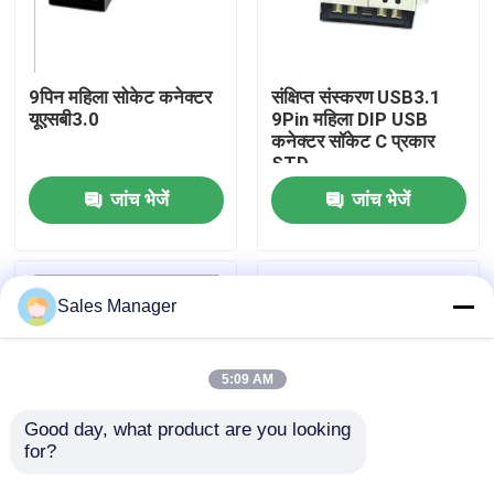
उत्पाद
9पिन महिला सोकेट कनेक्टर
संक्षिप्त संस्करण USB3.1
यूएसबी3.0
9Pin महिला DIP USB
डीआईपी यूएसबी कनेक्टर
कनेक्टर सॉकेट C प्रकार
STD
जांच भेजें
जांच भेजें
यूएसबी सॉकेट कनेक्टर
यूएसबी टाइप सी कनेक्टर
Sales Manager
डीपी सॉकेट कनेक्टर
5:09 AM
माइक्रो HDMI सॉकेट
Good day, what product are you looking 
for?
आरजे45 महिला कनेक्टर सॉकेट
9पिन डीआईपी यूएसबी 3.1
OEM एसटीडी यूएसबी 3.0