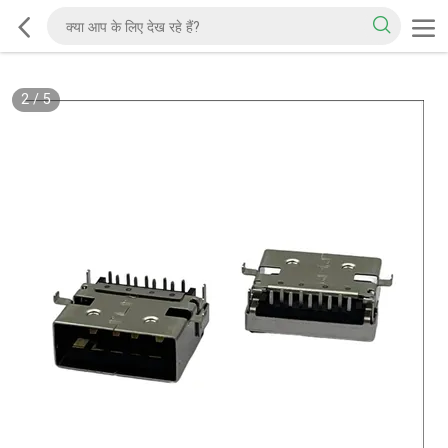
2
/
5