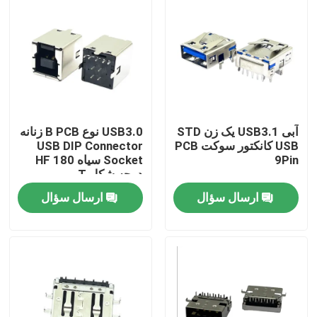
آبی USB3.1 یک زن STD
USB3.0 نوع B PCB زنانه
USB کانکتور سوکت PCB
USB DIP Connector
9Pin
Socket سیاه HF 180
درجه شکل T
ارسال سؤال
ارسال سؤال
خانه
دربارهی ما
اطلاعات تماس