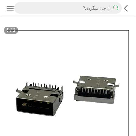
5
/
2