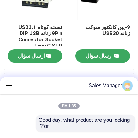
محصولات
9-پین کانکتور سوکت
نسخه کوتاه USB3.1
زنانه USB30
9Pin زنانه DIP USB
کانکتور DIP USB
Connector Socket
Type C STD
ارسال سؤال
ارسال سؤال
کانکتور سوکت USB
کانکتورهای USB نوع C
Sales Manager
کانکتور سوکت DP
1:35 PM
سوکت Micro HDMI
Good day, what product are you looking 
for?
سوکت کانکتور زن RJ45
اتصال 9 پین DIP
OEM STD USB3.0