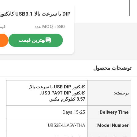
DIP با سرعت بالا USB3.1 کانکتور سوکت زنانه 9Pin
MOQ：840 عدد
قیم
بهترین قیمت
توضیحات محصول
کانکتور USB DIP با سرعت بالا
,
برجسته:
کانکتور USB PA9T DIP
,
3.57 کيلوگرم مکس
15-25 Days
Delivery Time
UB53E-LLA5V-THA
Model Number