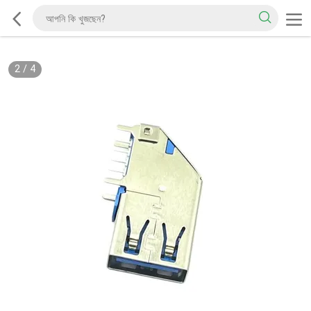
2
/
4