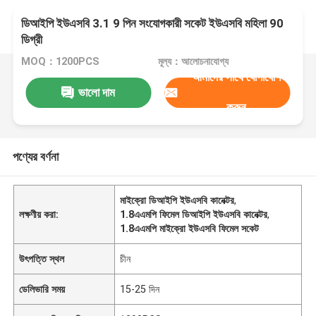
ডিআইপি ইউএসবি 3.1 9 পিন সংযোগকারী সকেট ইউএসবি মহিলা 90
ডিগ্রী
MOQ：1200PCS
মূল্য：আলোচনাযোগ্য
আমাদের সাথে যোগাযোগ
ভালো দাম
করুন
পণ্যের বর্ণনা
মাইক্রো ডিআইপি ইউএসবি কানেক্টর
,
লক্ষণীয় করা:
1.8এএমপি ফিমেল ডিআইপি ইউএসবি কানেক্টর
,
1.8এএমপি মাইক্রো ইউএসবি ফিমেল সকেট
উৎপত্তি স্থল
চীন
ডেলিভারি সময়
15-25 দিন