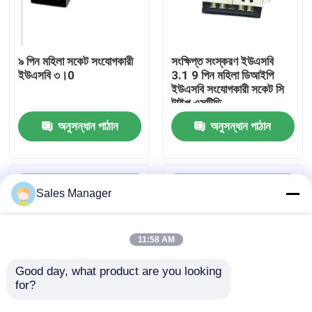
পণ্য
৯ পিন মহিলা সকেট সংযোগকারী
সংক্ষিপ্ত সংস্করণ ইউএসবি
ইউএসবি ৩।0
3.1 9 পিন মহিলা ডিআইপি
ডিপ ইউএসবি সংযোগকারী
ইউএসবি সংযোগকারী সকেট সি
টাইপ এসটিডি
অনুসন্ধান পাঠান
অনুসন্ধান পাঠান
ইউএসবি সকেট সংযোগকারী
ইউএসবি টাইপ সি সংযোগকারী
Sales Manager
ডিপি সকেট সংযোগকারী
11:58 AM
মাইক্রো HDMI সকেট
Good day, what product are you looking 
for?
RJ45 মহিলা সংযোগকারী সকেট
9 পিন ডিআইপি ইউএসবি 3.1
হাই স্পিড ডিআইপি ইউএসবি