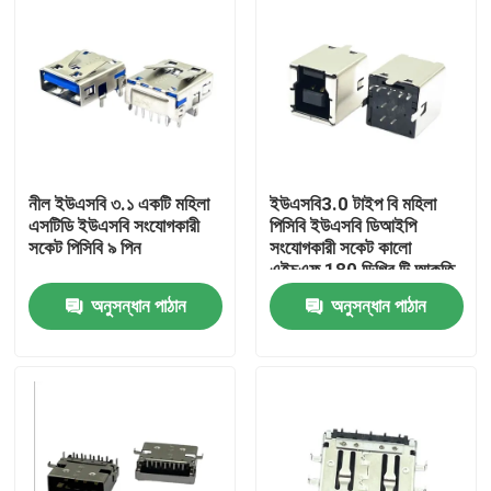
নীল ইউএসবি ৩.১ একটি মহিলা
ইউএসবি3.0 টাইপ বি মহিলা
এসটিডি ইউএসবি সংযোগকারী
পিসিবি ইউএসবি ডিআইপি
সকেট পিসিবি ৯ পিন
সংযোগকারী সকেট কালো
এইচএফ 180 ডিগ্রি টি আকৃতি
অনুসন্ধান পাঠান
অনুসন্ধান পাঠান
বাড়ি
আমাদের সম্পর্কে
পরিচিতি