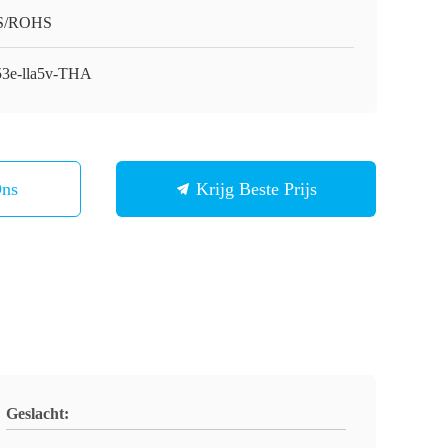
S/ROHS
3e-lla5v-THA
Ons
Krijg Beste Prijs
Geslacht: