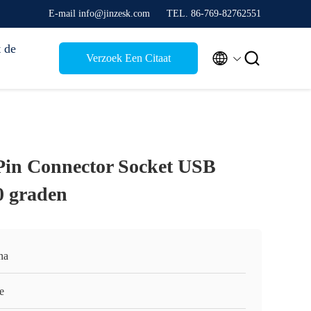
E-mail info@jinzesk.com
TEL. 86-769-82762551
 de


Verzoek Een Citaat
Pin Connector Socket USB
0 graden
na
e