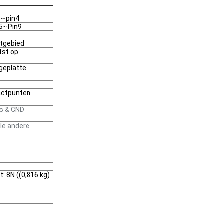
1~pin4
n5~Pin9
ctgebied
tst op
 geplatte
tactpunten
us & GND-
lle andere
t: 8N ((0,816 kg)