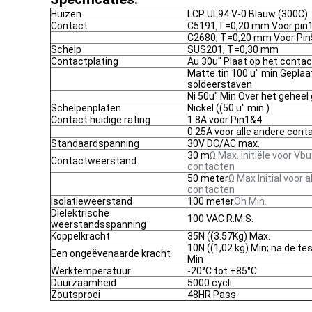
Huizen
LCP UL94 V-0 Blauw (300C)
Contact
C5191,T=0,20 mm Voor pin
C2680, T=0,20 mm Voor Pi
Schelp
SUS201, T=0,30 mm
Contactplating
Au 30u" Plaat op het conta
Matte tin 100 u" min Geplaa
soldeerstaven
Ni 50u" Min Over het geheel
Schelpenplaten
Nickel ((50 u" min.)
Contact huidige rating
1.8A voor Pin1&4
0.25A voor alle andere con
Standaardspanning
30V DC/AC max.
30 m
Ω Max. initiële voor Vb
Contactweerstand
contacten
50 meter
Ω Max Initial voor a
contacten
Isolatieweerstand
100 meter
Oh Min.
Dielektrische
100 VAC R.M.S.
weerstandsspanning
Koppelkracht
35N ((3.57Kg) Max.
10N ((1,02 kg) Min; na de tes
Een ongeëvenaarde kracht
Min
Werktemperatuur
-20°C tot +85°C
Duurzaamheid
5000 cycli
Zoutsproei
48HR Pass