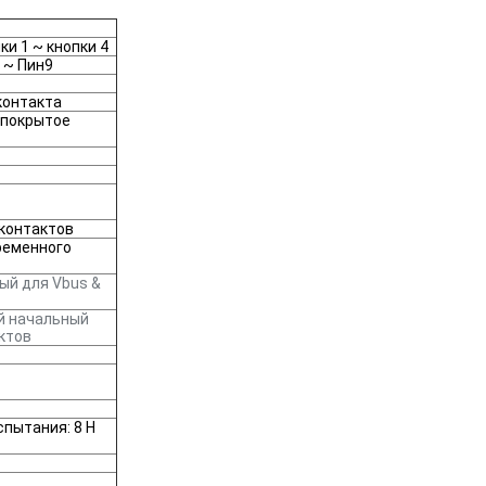
ки 1 ~ кнопки 4
 ~ Пин9
контакта
 покрытое
 контактов
ременного
ый для Vbus &
й начальный
ктов
испытания: 8 Н