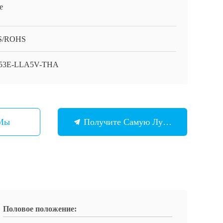
e
S/ROHS
53E-LLA5V-THA
 Мы
Получите Самую Лучшую Цену
Половое положение: