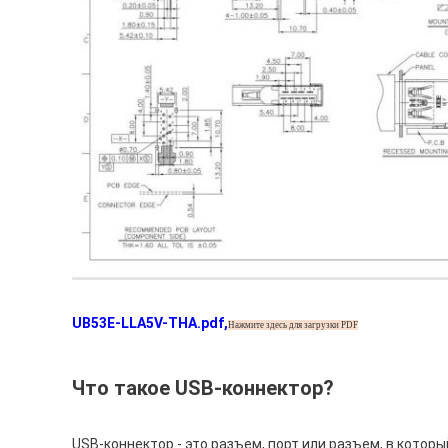
UB53E-LLA5V-THA.pdf
,
Нажмите здесь для загрузки PDF
Что такое USB-коннектор?
USB-коннектор - это разъем, порт или разъем, в котор