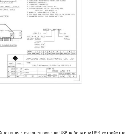
ый вставляется конец розетки USB-кабеля или USB-устройства.