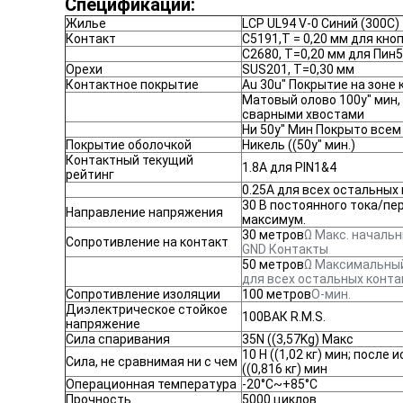
Спецификации:
Жилье
LCP UL94 V-0 Синий (300C)
Контакт
C5191,T = 0,20 мм для кноп
C2680, T=0,20 мм для Пин5
Орехи
SUS201, T=0,30 мм
Контактное покрытие
Au 30u" Покрытие на зоне 
Матовый олово 100у" мин,
сварными хвостами
Ни 50у" Мин Покрыто всем
Покрытие оболочкой
Никель ((50у" мин.)
Контактный текущий
1.8A для PIN1&4
рейтинг
0.25А для всех остальных
30 В постоянного тока/пе
Направление напряжения
максимум.
30 метров
Ω Макс. начальн
Сопротивление на контакт
GND Контакты
50 метров
Ω Максимальны
для всех остальных конта
Сопротивление изоляции
100 метров
О-мин.
Диэлектрическое стойкое
100ВАК R.M.S.
напряжение
Сила спаривания
35N ((3,57Kg) Макс
10 Н ((1,02 кг) мин; после 
Сила, не сравнимая ни с чем
((0,816 кг) мин
Операционная температура
-20°С~+85°С
Прочность
5000 циклов