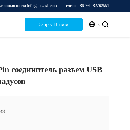
ктронная почта info@jinzesk.com
Телефон 86-769-82762551
т


Запрос Цитата
Pin соединитель разъем USB
радусов
ай