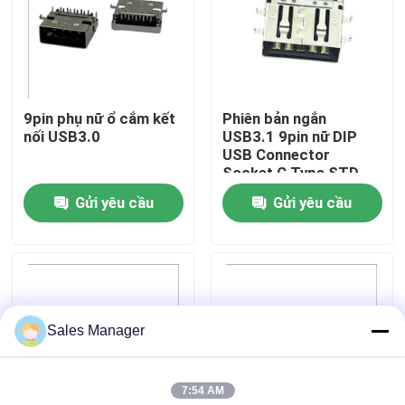
Tham quan nhà máy
Kiểm soát chất lượng
9pin phụ nữ ổ cắm kết
Phiên bản ngắn
nối USB3.0
USB3.1 9pin nữ DIP
USB Connector
Liên hệ chúng tôi
Socket C Type STD
Gửi yêu cầu
Gửi yêu cầu
Yêu cầu báo giá
Đầu nối USB NHÚNG
Sales Manager
Đầu nối ổ cắm USB
7:54 AM
Đầu nối USB Loại C