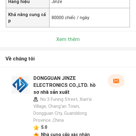
Hàng hiệu
Jinze
Khả năng cung cấ
80000 chiếc / ngày
p
Xem thêm
Về chúng tôi
DONGGUAN JINZE
ELECTRONICS CO.,LTD. hồ
sơ nhà sản xuất
No.3 Funing Street, Xian'xi
Village, Chang'an Town,
Dongguan City, Guanddong
Province ,China
5.0
Nhà cung cấp xác nhận