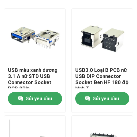
USB màu xanh dương
USB3.0 Loại B PCB nữ
3.1 A nữ STD USB
USB DIP Connector
Connector Socket
Socket Đen HF 180 độ
PCB 9Pin
hình T
Trang chủ
Gửi yêu cầu
Gửi yêu cầu
Sản phẩm
Về chúng tôi