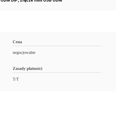
0 ODM DIP
,
złącze mini USB ODM
Cena
negocjowalne
Zasady płatności
T/T