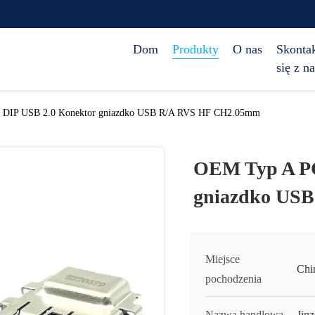
Dom
Produkty
O nas
Skontak
się z n
DIP USB 2.0 Konektor gniazdko USB R/A RVS HF CH2.05mm
OEM Typ A PC
gniazdko US
Miejsce
Chi
pochodzenia
Nazwa handlowa
Jinz