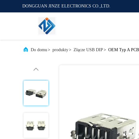
DONGGUAN JINZE ELECTRONICS CO.,LTD.
Do domu
>
produkty
>
Złącze USB DIP
>
OEM Typ A PCB 