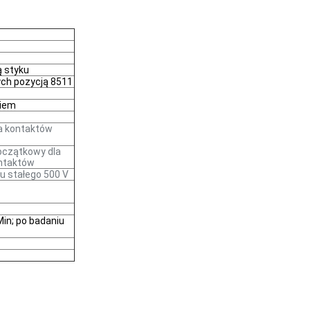
ą styku
ych pozycją 8511
kiem
a kontaktów
oczątkowy dla
ntaktów
du stałego 500 V
in; po badaniu