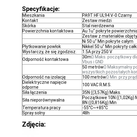
Specyfikacje:
Mieszkania
PA9T HF UL94 V-0 Czarny
Kontakt
Zestaw miedzi
Skórka
Stal nierdzewna
Powierzchnia kontaktowa
Au 1u" pokryte powierzchni
Zestaw z materiałów objęt
Ni 50 u" Min pokryte całym
Płytkowanie powłok
Nikkel 50 u" Min pokryty cał
Wystarczy, że się zgodzisz.
1.5A przy 250 V
30m
Ω Maks. początkowy dl
Odporność kontaktowa
Vbus i GND
50 metrów
Ω Maksymalny p
wszystkich pozostałych ko
Odporność na izolację
100 metrów
Ω Min. przy prą
Dielektryczne napięcie
100 VAC R.M.S.
odporne
Siła łączenia
35N ((3,57Kg) Maks.
Początkowe 10N ((1,02Kg) M
Siła nieporównywalna
8N ((0,816Kg) Min
Temperatura pracy
-55°C~+85°C
Spray solny
48h
Zdjęcia: