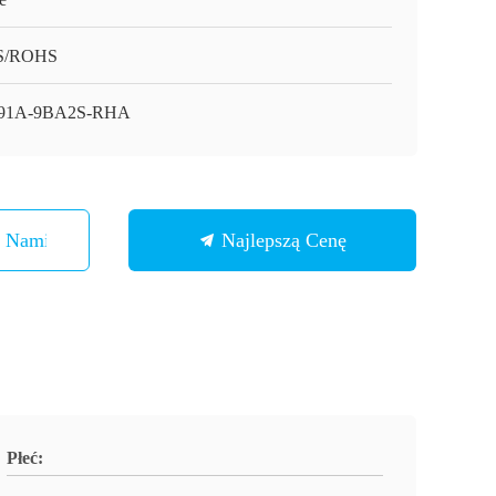
S/ROHS
91A-9BA2S-RHA
Z Nami
Najlepszą Cenę
Płeć: