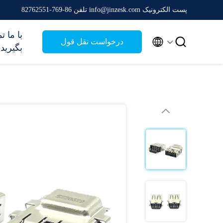
پست الکترونیک info@jinzesk.com
تلفن 86-769-82762551
با ما 


درخواست نقل قول
بگیرید