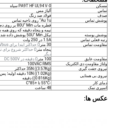
مسکن
PA9T HF UL94 V-0 سیاه
تماس
آلیاژ مس
صدف
فولاد ضد زنگ
پوشش تماس
Au 1u" روی ناحیه تماس
قطره مات 80U" Min بر روی دم های سولدر
نيمه و پنجاه دقيقه که روي همه
پوشش پوسته
نیکل 50U" Min پوشش داده شده در همه
رتبه فعلی تماس
1.5A در 250 ولت
مقاومت تماس
30 متر
Ω حداکثر ابتدا برای Vbus و GND تماس
پنجاه متر
Ω حداکثر شروع برای ت
دیگر
مقاومت عایق
100 متر
Ω دقیقه در DC 500V
ولتاژ مقاومت دی الکتریک
100VAC RMS
نیروی جفت گیری
35N ((3.57Kg) حداکثر
نیروی بی همتایی
((0.816Kg) دقیقه
دمای کار
-55°C تا +85°C
اسپری نمک
48 ساعت
عکس ها: