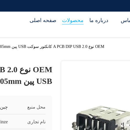
تماس
درباره ما
محصولات
صفحه اصلی
OEM نوع A PCB DIP USB 2.0 کانکتور سوکت USB پین R / A RVS HF CH2.05mm
USB پین R / A RVS HF CH2.05mm
محل منبع
چین
نام تجاری
Jinze