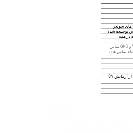
 ش پوشيده شده
مام تماس های
10N ((1.02Kg) دقیقه اولیه؛ پس از آزمایش 8N