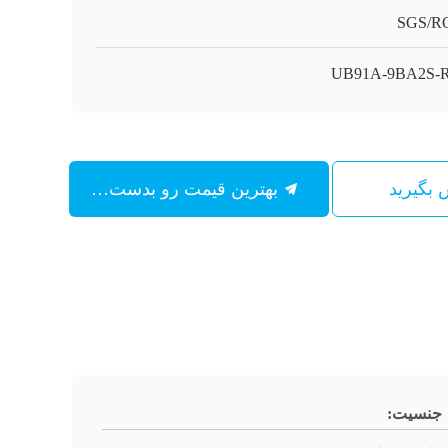
SGS/R
UB91A-9BA2S-
س بگیرید
بهترین قیمت رو بدست بیار
جنسیت: