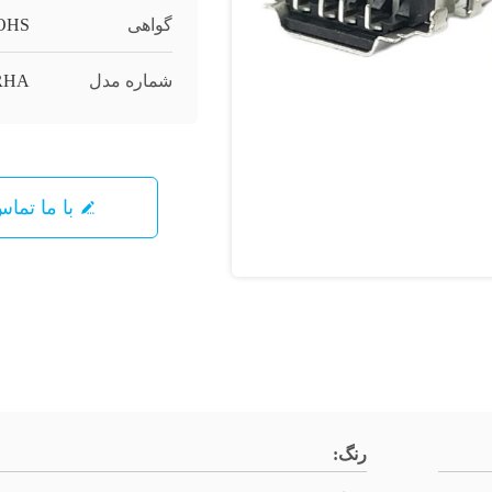
گواهی
OHS
شماره مدل
RHA
با ما تما
رنگ: