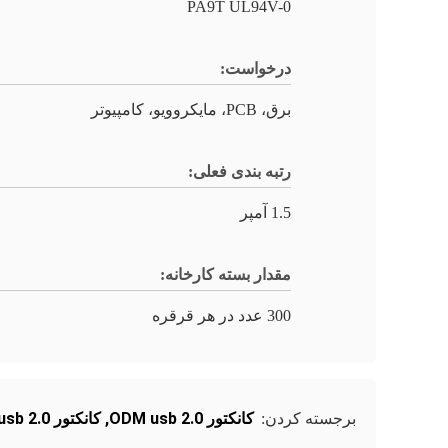
PA9T UL94V-0
درخواست:
برق، PCB، مایکروویو، کامپیوتر
رتبه بندی فعلی:
1.5 آمپر
مقدار بسته کارخانه:
300 عدد در هر قرقره
کانکتور ODM usb 2.0
,
کانکتور ODM DIP usb 2.0
برجسته کردن: