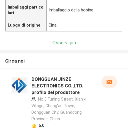
Imballaggi partico
Imballaggio della bobina
lari
Luogo di origine
Cina
Osservi più
Circa noi
DONGGUAN JINZE
ELECTRONICS CO.,LTD.
profilo del produttore
No.3 Funing Street, Xian'xi
Village, Chang'an Town,
Dongguan City, Guanddong
Province ,China
5.0