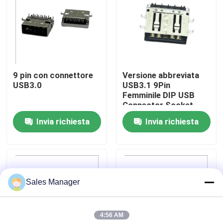
Giro della fabbrica
Controllo di qualità
9 pin con connettore
Versione abbreviata
USB3.0
USB3.1 9Pin
Contatto Stati Uniti
Femminile DIP USB
Connector Socket
Tipo C STD
Invia richiesta
Invia richiesta
Richieda una citazione
Connettore DIP USB
Sales Manager
Connettore presa USB
4:56 AM
Connettori USB di tipo C