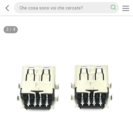
2
/
4