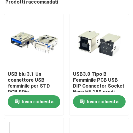
Prodotti raccomandati
USB blu 3.1 Un
USB3.0 Tipo B
connettore USB
Femminile PCB USB
femminile per STD
DIP Connector Socket
PCB 9Pin
Nero HF 180 gradi
Casa
Forma T
Invia richiesta
Invia richiesta
Prodotti
Circa noi