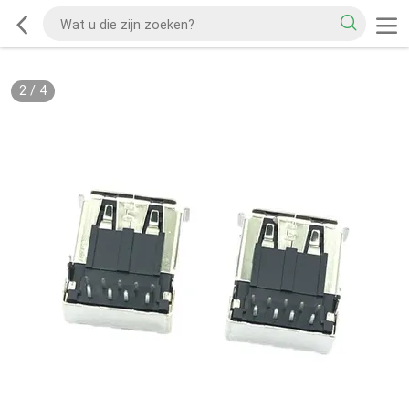
2
/
4