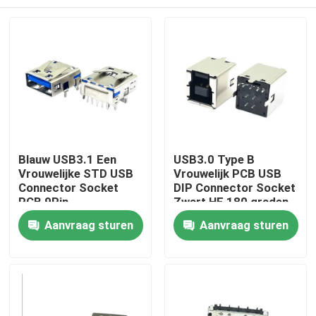
Blauw USB3.1 Een
USB3.0 Type B
Vrouwelijke STD USB
Vrouwelijk PCB USB
Connector Socket
DIP Connector Socket
PCB 9Pin
Zwart HF 180 graden
T-vorm
Huis
Aanvraag sturen
Aanvraag sturen
Producten
Ongeveer ons