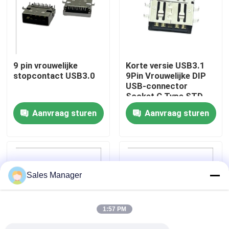
Fabrieksreis
Kwaliteitscontrole
9 pin vrouwelijke
Korte versie USB3.1
stopcontact USB3.0
9Pin Vrouwelijke DIP
USB-connector
Contact de V.S.
Socket C Type STD
Aanvraag sturen
Aanvraag sturen
Verzoek om een Citaat
DIP USB-connector
Sales Manager
USB-aansluiting
1:57 PM
USB Type C-connectoren