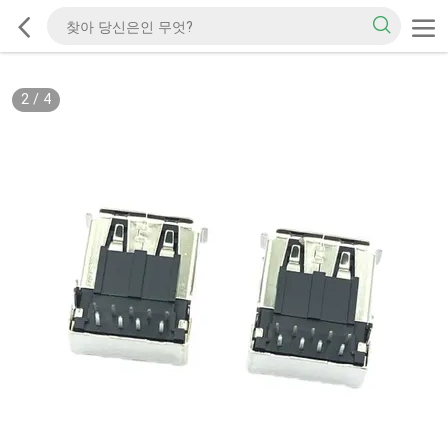
2
/
4