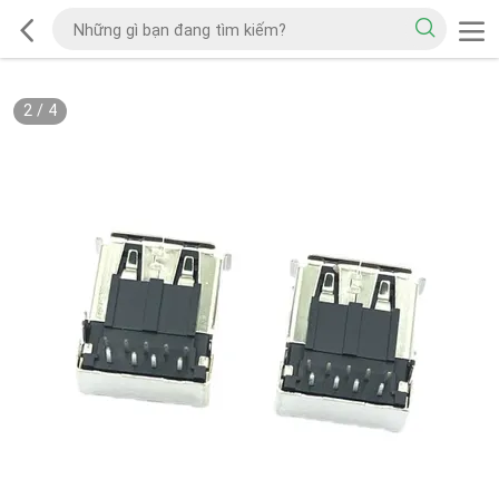
2
/
4