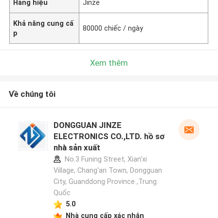
Hàng hiệu
Jinze
Khả năng cung cấ
80000 chiếc / ngày
p
Xem thêm
Về chúng tôi
DONGGUAN JINZE
ELECTRONICS CO.,LTD. hồ sơ
nhà sản xuất
No.3 Funing Street, Xian'xi
Village, Chang'an Town, Dongguan
City, Guanddong Province ,Trung
Quốc
5.0
Nhà cung cấp xác nhận