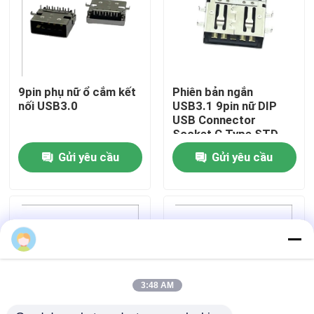
Sản phẩm
Đầu nối USB NHÚNG
9pin phụ nữ ổ cắm kết
Phiên bản ngắn
nối USB3.0
USB3.1 9pin nữ DIP
USB Connector
Đầu nối ổ cắm USB
Socket C Type STD
Gửi yêu cầu
Gửi yêu cầu
Đầu nối USB Loại C
Đầu nối ổ cắm DP
Ổ cắm Micro HDMI
3:48 AM
Ổ cắm kết nối nữ RJ45