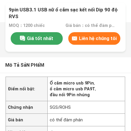
9pin USB3.1 USB nữ ổ cắm sạc kết nối Dip 90 độ
RVS
MOQ：1200 chiếc
Giá bán：có thể đàm phán
Giá tốt nhất
Liên hệ chúng tôi
Mô Tả SảN PHẩM
Ổ cắm micro usb 9Pin
,
Điểm nổi bật:
ổ cắm micro usb PA9T
,
đầu nối 9Pin nhúng
Chứng nhận
SGS/ROHS
Giá bán
có thể đàm phán