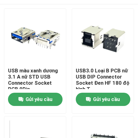
USB màu xanh dương
USB3.0 Loại B PCB nữ
3.1 A nữ STD USB
USB DIP Connector
Connector Socket
Socket Đen HF 180 độ
PCB 9Pin
hình T
Nhà
Gửi yêu cầu
Gửi yêu cầu
Về chúng tôi
Địa chỉ liên hệ