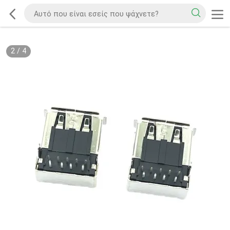
2
/
4