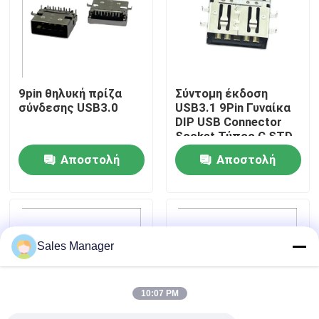
Γύρος εργοστασίων
Ποιοτικός έλεγχος
9pin θηλυκή πρίζα
Σύντομη έκδοση
σύνδεσης USB3.0
USB3.1 9Pin Γυναίκα
DIP USB Connector
Επαφή ΗΠΑ
Socket Τύπος C STD
Αποστολή
Αποστολή
Ζητήστε ένα απόσπασμα
ερώτησης
ερώτησης
Υποδοχή DIP USB
Sales Manager
Υποδοχή υποδοχής USB
10:07 PM
Υποδοχές USB Type C