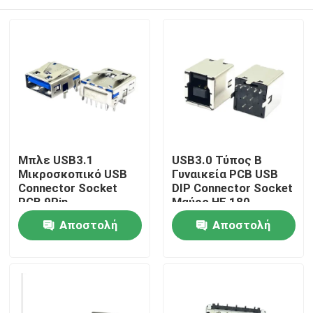
Μπλε USB3.1
USB3.0 Τύπος Β
Μικροσκοπικό USB
Γυναικεία PCB USB
Connector Socket
DIP Connector Socket
PCB 9Pin
Μαύρο HF 180
μορφής T
Σπίτι
Αποστολή
Αποστολή
ερώτησης
ερώτησης
Προϊόντα
Περίπου εμείς