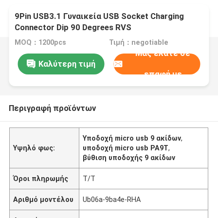
9Pin USB3.1 Γυναικεία USB Socket Charging
Connector Dip 90 Degrees RVS
MOQ：1200pcs
Τιμή：negotiable
Μας ελάτε σε
Καλύτερη τιμή
επαφή με
Περιγραφή προϊόντων
Υποδοχή micro usb 9 ακίδων
,
Υψηλό φως:
υποδοχή micro usb PA9T
,
βύθιση υποδοχής 9 ακίδων
Όροι πληρωμής
T/T
Αριθμό μοντέλου
Ub06a-9ba4e-RHA