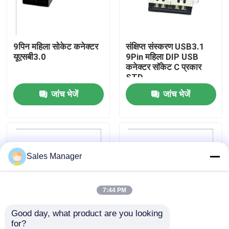
कारखाना भ्रमण
9पिन महिला सोकेट कनेक्टर
संक्षिप्त संस्करण USB3.1
यूएसबी3.0
9Pin महिला DIP USB
गुणवत्ता नियंत्रण
कनेक्टर सॉकेट C प्रकार
STD
जांच भेजें
जांच भेजें
संपर्क करें
एक उद्धरण का अनुरोध करें
Sales Manager
डीआईपी यूएसबी कनेक्टर
यूएसबी सॉकेट कनेक्टर
7:44 PM
Good day, what product are you looking 
यूएसबी टाइप सी कनेक्टर
for?
9पिन डीआईपी यूएसबी 3.1
हाई स्पीड डीआईपी यूएसबी