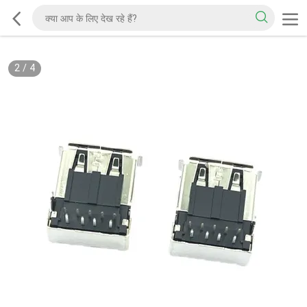
2
/
4