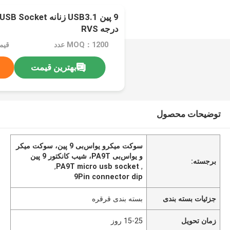
درجه RVS
MOQ：1200 عدد
قیم
بهترین قیمت
توضیحات محصول
سوکت میکرو یو‌اس‌بی 9 پین، سوکت میکر
و یو‌اس‌بی PA9T، شیب کانکتور 9 پین
برجسته:
,
PA9T micro usb socket
,
9Pin connector dip
جزئیات بسته بندی
بسته بندی قرقره
زمان تحویل
15-25 روز