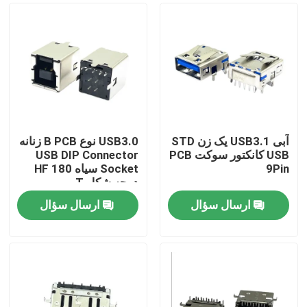
آبی USB3.1 یک زن STD
USB3.0 نوع B PCB زنانه
USB کانکتور سوکت PCB
USB DIP Connector
9Pin
Socket سیاه HF 180
درجه شکل T
ارسال سؤال
ارسال سؤال
خانه
دربارهی ما
اطلاعات تماس