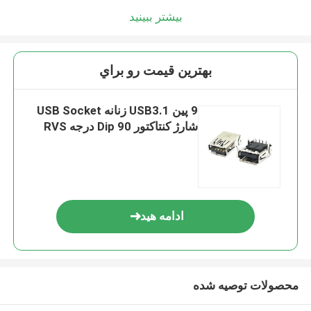
بیشتر ببینید
بهترين قيمت رو براي
9 پین USB3.1 زنانه USB Socket
شارژ کنتاکتور Dip 90 درجه RVS
ادامه هید
محصولات توصیه شده