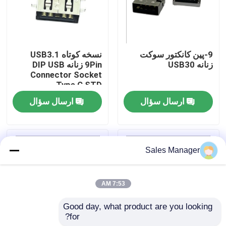
محصولات
9-پین کانکتور سوکت
نسخه کوتاه USB3.1
کانکتور DIP USB
زنانه USB30
9Pin زنانه DIP USB
Connector Socket
Type C STD
کانکتور سوکت USB
ارسال سؤال
ارسال سؤال
کانکتورهای USB نوع C
Sales Manager
کانکتور سوکت DP
7:53 AM
سوکت Micro HDMI
Good day, what product are you looking 
for?
سوکت کانکتور زن RJ45