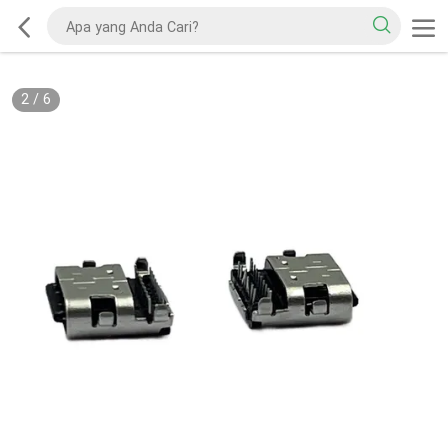
2
/
6