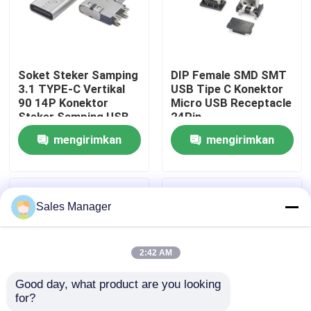
Produk
Soket Steker Samping
DIP Female SMD SMT
Konektor DIP USB
3.1 TYPE-C Vertikal
USB Tipe C Konektor
90 14P Konektor
Micro USB Receptacle
Steker Samping USB
24Pin
Konektor Soket USB
3.1 Antarmuka
mengirimkan
mengirimkan
Pengisian Cepat
permintaan
permintaan
Konektor USB Tipe C
Sales Manager
Konektor Soket DP
2:42 AM
Soket Mikro HDMI
Good day, what product are you looking 
for?
Soket Konektor Wanita RJ45