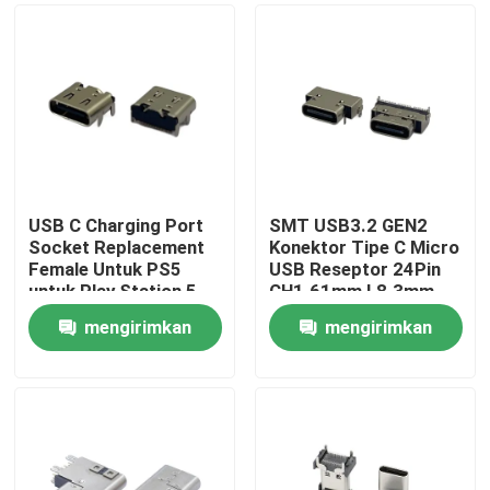
USB C Charging Port
SMT USB3.2 GEN2
Socket Replacement
Konektor Tipe C Micro
Female Untuk PS5
USB Reseptor 24Pin
untuk Play Station 5
CH1.61mm L8.3mm
Controller Charger
mengirimkan
mengirimkan
Charging Port
Rumah
permintaan
permintaan
Tentang kita
Kontak