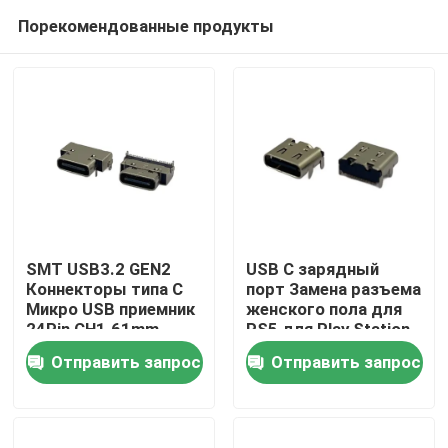
Порекомендованные продукты
SMT USB3.2 GEN2
USB C зарядный
Коннекторы типа C
порт Замена разъема
Микро USB приемник
женского пола для
Дом
24Pin CH1.61mm
PS5 для Play Station
L8.3mm
5 контроллер
Отправить запрос
Отправить запрос
зарядный порт
Продукты
зарядного
устройства
О нас