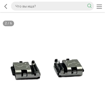
2
/
6