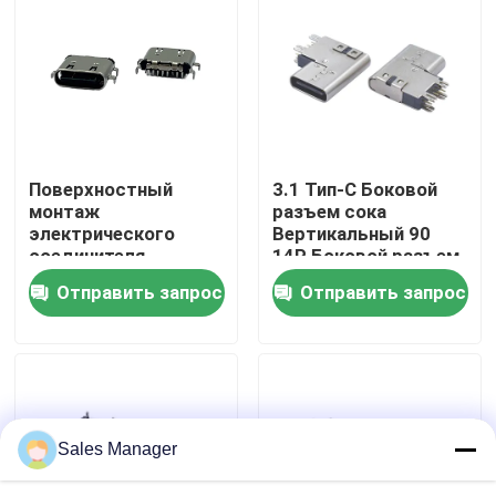
Путешествие фабрики
Проверка качества
Поверхностный
3.1 Тип-С Боковой
Контакт США
монтаж
разъем сока
электрического
Вертикальный 90
соединителя
14P Боковой разъем
Спросите цитату
Аксессуары
соединитель USB3.1
Отправить запрос
Отправить запрос
Контактное
Интерфейс быстрой
сопротивление 20mΩ
зарядки
DIP-разъем USB
Макс
Разъем USB-разъема
Sales Manager
Разъемы USB типа C