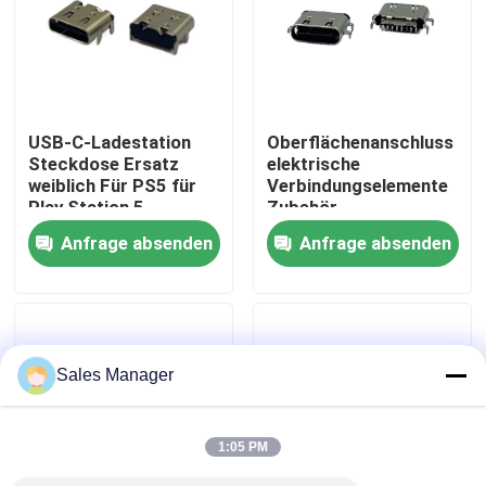
Fabrik-Ausflug
Qualitätskontrolle
USB-C-Ladestation
Oberflächenanschluss
Steckdose Ersatz
elektrische
weiblich Für PS5 für
Verbindungselemente
Kontakt US
Play Station 5
Zubehör
Controller Ladestation
Kontaktwiderstand
Anfrage absenden
Anfrage absenden
20mΩ Max
Fordern Sie ein Zitat
DIP-USB-Anschluss
Sales Manager
USB-Buchse
1:05 PM
USB-Typ-C-Anschlüsse