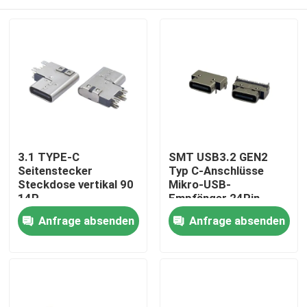
3.1 TYPE-C
SMT USB3.2 GEN2
Seitenstecker
Typ C-Anschlüsse
Steckdose vertikal 90
Mikro-USB-
14P
Empfänger 24Pin
Seitensteckverbinder
CH1.61mm L8.3mm
Haus
Anfrage absenden
Anfrage absenden
USB3.1
Schnellladeoberfläche
Produkte
Über uns