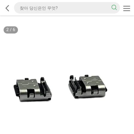
2
/
6