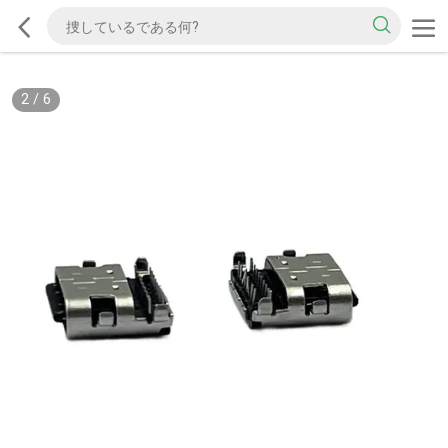
2
/
6