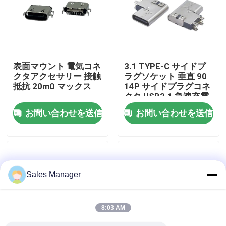
工場旅行
品質管理
表面マウント 電気コネ
3.1 TYPE-C サイドプ
クタアクセサリー 接触
ラグソケット 垂直 90
抵抗 20mΩ マックス
14P サイドプラグコネ
接触米国
クタ USB3.1 急速充電
インターフェース
お問い合わせを送信
お問い合わせを送信
引用を要求しなさい
DIP USB コネクタ
Sales Manager
USBソケットコネクタ
8:03 AM
USB タイプ C コネクタ