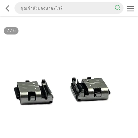
2
/
6